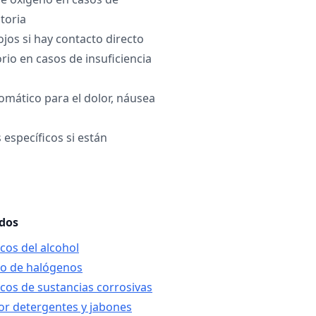
atoria
ojos si hay contacto directo
rio en casos de insuficiencia
omático para el dolor, náusea
 específicos si están
ados
icos del alcohol
ico de halógenos
icos de sustancias corrosivas
por detergentes y jabones