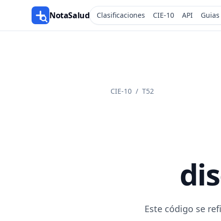
NotaSalud
Clasificaciones
CIE-10
API
Guias
CIE-10
/
T52
di
Este código se re