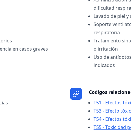
dificultad respir
Lavado de piel y 
Soporte ventilato
respiratoria
torios
Tratamiento sint
iencia en casos graves
o irritación
Uso de antídotos
indicados
Codigos relacion
cias
T51 - Efectos tóx
T53 - Efecto tóx
T54 - Efectos tóx
T55 - Toxicidad 