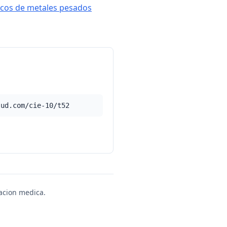
xicos de metales pesados
lud.com/cie-10/t52
uacion medica.