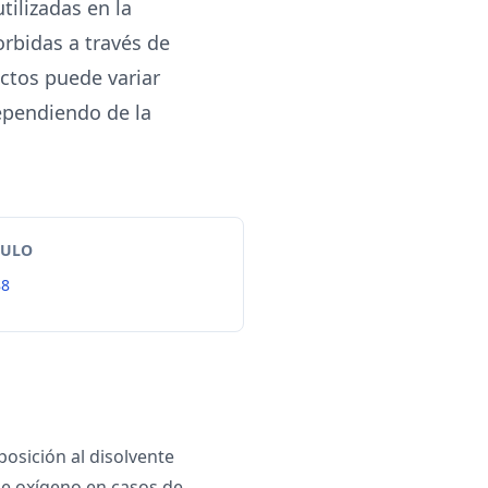
tilizadas en la
orbidas a través de
ectos puede variar
ependiendo de la
TULO
88
posición al disolvente
e oxígeno en casos de