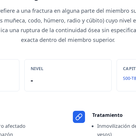
refiere a una fractura en alguna parte del miembro s
os muñeca, codo, húmero, radio y cúbito) cuyo nivel e
ca una ruptura de la continuidad ósea sin especificar
exacta dentro del miembro superior.
NIVEL
CAPI
-
S00-T
Tratamiento
ro afectado
Inmovilización d
chazón
yesos)