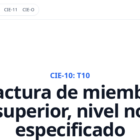
CIE-11
CIE-O
CIE-10:
T10
actura de miem
superior, nivel n
especificado