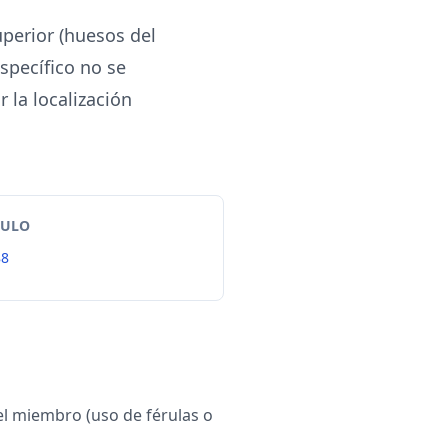
uperior (huesos del
specífico no se
 la localización
TULO
88
el miembro (uso de férulas o