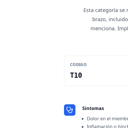
Esta categoría se 
brazo, incluid
menciona. Impli
CODIGO
T10
Sintomas
Dolor en el miemb
Inflamación o hin