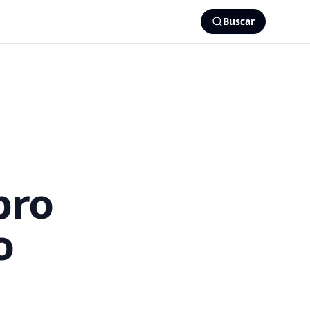
Buscar
bro
o