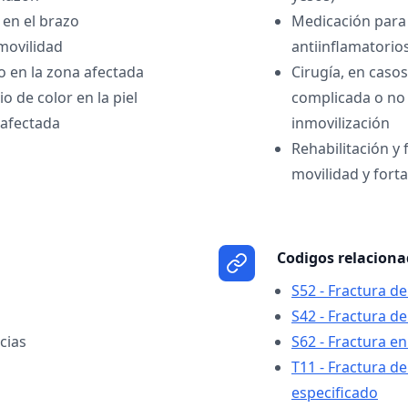
 en el brazo
Medicación para 
movilidad
antiinflamatorio
to en la zona afectada
Cirugía, en casos
 de color en la piel
complicada o no 
 afectada
inmovilización
Rehabilitación y 
movilidad y forta
Codigos relacion
S52 - Fractura d
S42 - Fractura d
cias
S62 - Fractura e
T11 - Fractura de
especificado