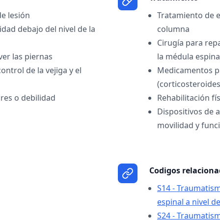
de lesión
Tratamiento de e
idad debajo del nivel de la
columna
Cirugía para repa
ver las piernas
la médula espina
ontrol de la vejiga y el
Medicamentos pa
(corticosteroides
es o debilidad
Rehabilitación fí
Dispositivos de a
movilidad y fun
Codigos relacion
S14 - Traumatism
espinal a nivel de
S24 - Traumatism