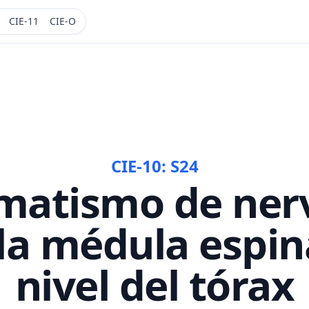
CIE-11
CIE-O
CIE-10:
S24
matismo de nerv
la médula espin
nivel del tórax