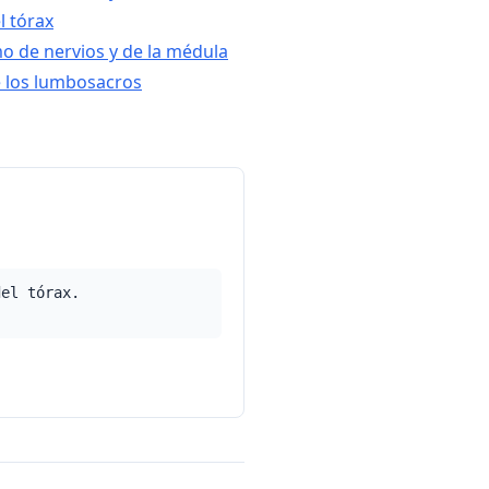
l tórax
o de nervios y de la médula
de los lumbosacros
del tórax.