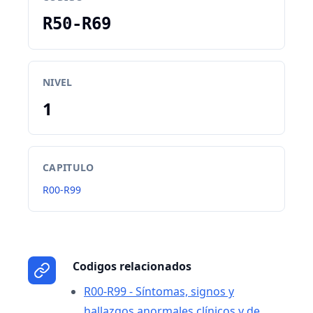
R50-R69
NIVEL
1
CAPITULO
R00-R99
Codigos relacionados
R00-R99 - Síntomas, signos y
hallazgos anormales clínicos y de