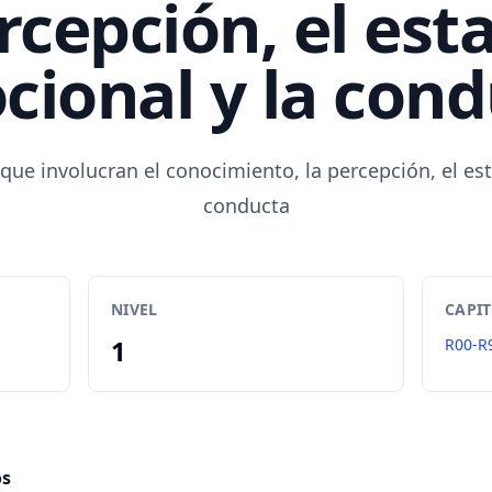
rcepción, el est
ional y la con
que involucran el conocimiento, la percepción, el es
conducta
NIVEL
CAPI
1
R00-R
os