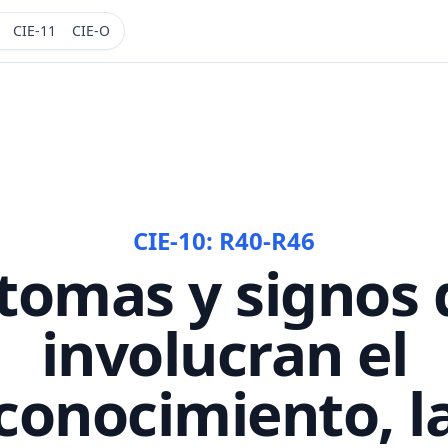
CIE-11
CIE-O
CIE-10:
R40-R46
tomas y signos
involucran el
conocimiento, l