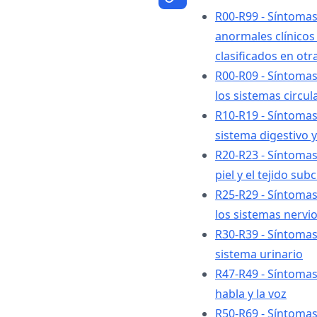
R00-R99 - Síntomas
anormales clínicos 
clasificados en otr
R00-R09 - Síntomas
los sistemas circul
R10-R19 - Síntomas
sistema digestivo 
R20-R23 - Síntomas
piel y el tejido su
R25-R29 - Síntomas
los sistemas nervi
R30-R39 - Síntomas
sistema urinario
R47-R49 - Síntomas
habla y la voz
R50-R69 - Síntomas