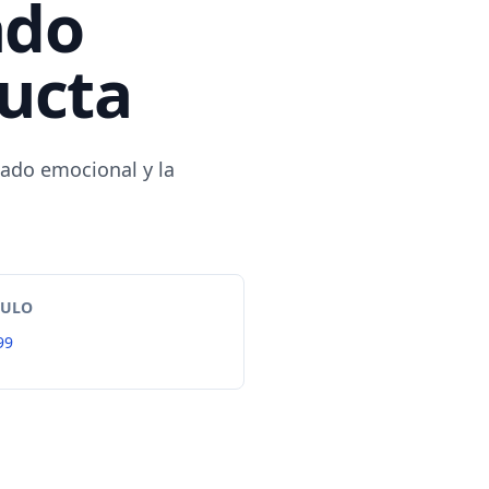
ado
ducta
tado emocional y la
TULO
99