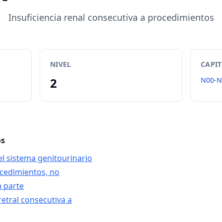
Insuficiencia renal consecutiva a procedimientos
NIVEL
CAPI
2
N00-N
os
el sistema genitourinario
cedimientos, no
a parte
retral consecutiva a