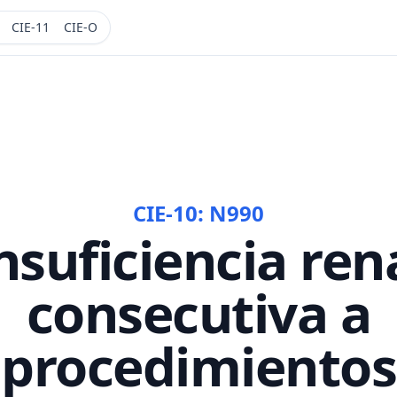
CIE-11
CIE-O
CIE-10:
N990
nsuficiencia ren
consecutiva a
procedimientos