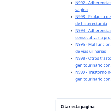
N992 - Adherencias
vagina
N993 - Prolapso de
de histerectomía
N994 - Adherencias
consecutivas a pr
N995 - Mal funcio
de vías urinarias
N998 - Otros trast
genitourinario con
N999 - Trastorno n
genitourinario con
Citar esta pagina