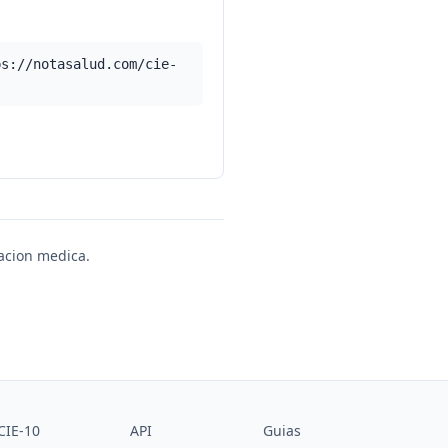
ps://notasalud.com/cie-
uacion medica.
CIE-10
API
Guias