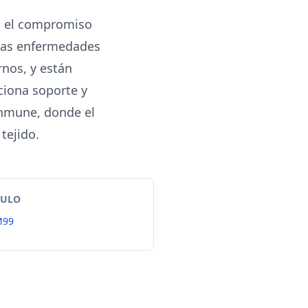
n el compromiso
Estas enfermedades
rnos, y están
rciona soporte y
inmune, donde el
tejido.
TULO
M99