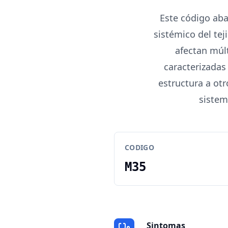
Este código ab
sistémico del tej
afectan múlt
caracterizadas 
estructura a ot
sistem
CODIGO
M35
Sintomas