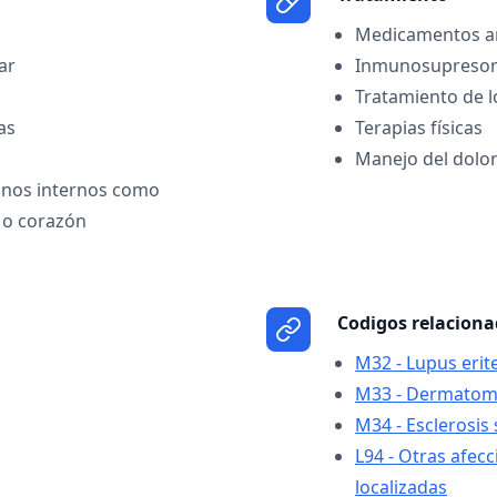
Medicamentos an
ar
Inmunosupresor
Tratamiento de l
as
Terapias físicas
Manejo del dolo
nos internos como
 o corazón
Codigos relacion
M32 - Lupus eri
M33 - Dermatomio
M34 - Esclerosis
L94 - Otras afecc
localizadas