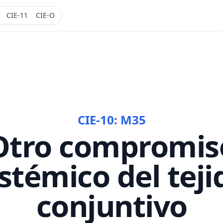
CIE-11
CIE-O
CIE-10:
M35
Otro compromis
istémico del teji
conjuntivo