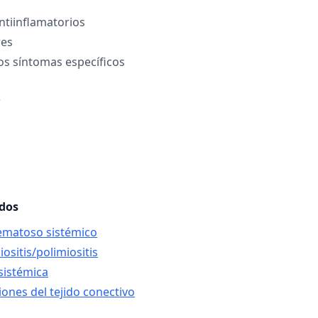
tiinflamatorios
es
os síntomas específicos
r
ados
tematoso sistémico
sitis/polimiositis
 sistémica
iones del tejido conectivo