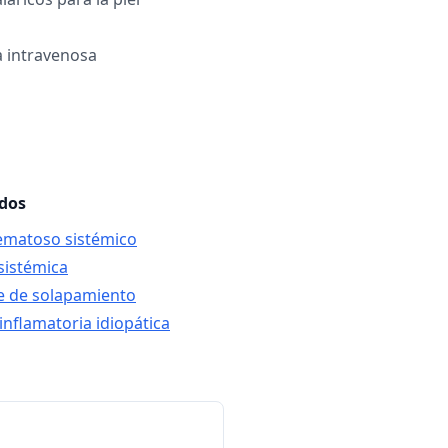
 intravenosa
ados
tematoso sistémico
 sistémica
e de solapamiento
inflamatoria idiopática