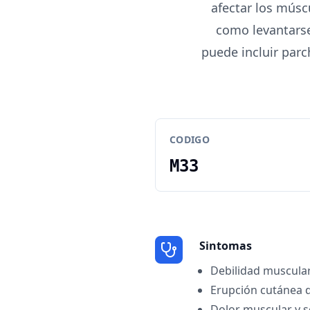
afectar los músc
como levantarse 
puede incluir parc
CODIGO
M33
Sintomas
Debilidad muscula
Erupción cutánea d
Dolor muscular y s