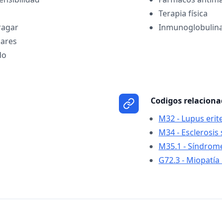
Terapia física
ragar
Inmunoglobulina
ares
do
Codigos relacion
M32 - Lupus eri
M34 - Esclerosis
M35.1 - Síndrom
G72.3 - Miopatía 