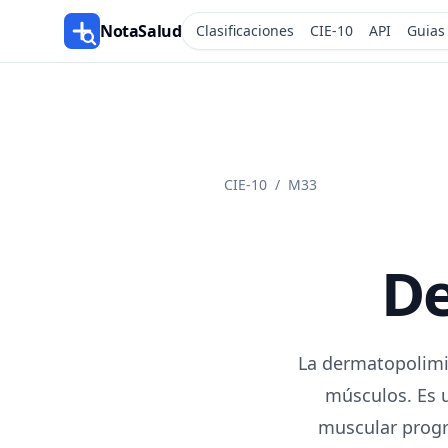
NotaSalud
Clasificaciones
CIE-10
API
Guias
CIE-10
/
M33
De
La dermatopolimio
músculos. Es 
muscular progre