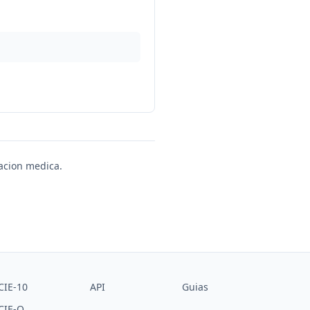
uacion medica.
CIE-10
API
Guias
CIE-O