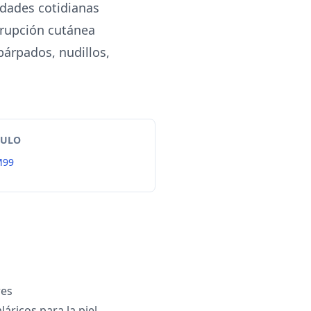
idades cotidianas
 erupción cutánea
párpados, nudillos,
TULO
M99
es
áricos para la piel