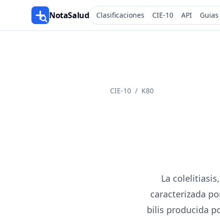
NotaSalud
Clasificaciones
CIE-10
API
Guias
CIE-10
/
K80
La colelitias
caracterizada po
bilis producida p