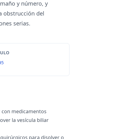
 tamaño y número, y
 obstrucción del
ones serias.
TULO
95
r con medicamentos
ver la vesícula biliar
quirúrgicos para disolver o