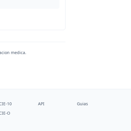
uacion medica.
CIE-10
API
Guias
CIE-O