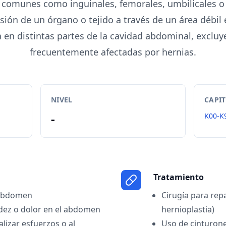
comunes como inguinales, femorales, umbilicales o 
rusión de un órgano o tejido a través de un área débil
a en distintas partes de la cavidad abdominal, exclu
frecuentemente afectadas por hernias.
NIVEL
CAPI
-
K00-K
Tratamiento
l abdomen
Cirugía para repa
dez o dolor en el abdomen
hernioplastia)
ealizar esfuerzos o al
Uso de cinturone