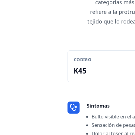
categorías más 
refiere a la prot
tejido que lo rode
CODIGO
K45
Sintomas
Bulto visible en e
Sensación de pesa
Dolor al toser, al r