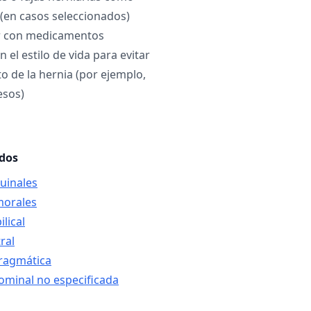
 (en casos seleccionados)
r con medicamentos
 el estilo de vida para evitar
 de la hernia (por ejemplo,
esos)
ados
guinales
morales
lical
ral
fragmática
ominal no especificada