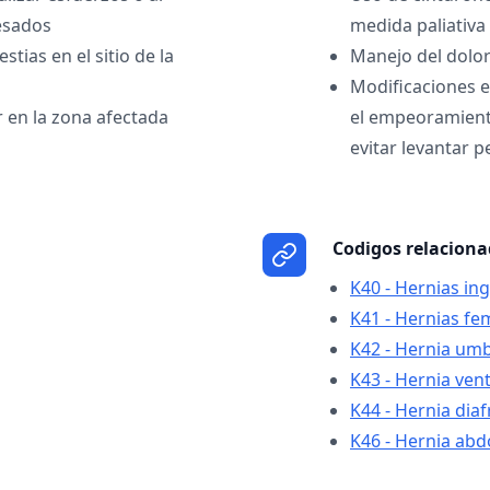
esados
medida paliativa
tias en el sitio de la
Manejo del dolo
Modificaciones en
 en la zona afectada
el empeoramiento
evitar levantar p
Codigos relacion
K40 - Hernias in
K41 - Hernias fe
K42 - Hernia umbi
K43 - Hernia vent
K44 - Hernia dia
K46 - Hernia abd