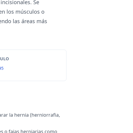
incisionales. Se
 en los músculos o
yendo las áreas más
TULO
95
rar la hernia (herniorrafia,
s o fajas herniarias como