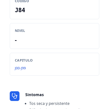
CODIGO
J84
NIVEL
-
CAPITULO
J00-J99
Sintomas
Tos seca y persistente