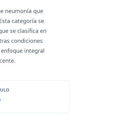
 de neumonía que
sta categoría se
ue se clasifica en
otras condiciones
 enfoque integral
cente.
TULO
9