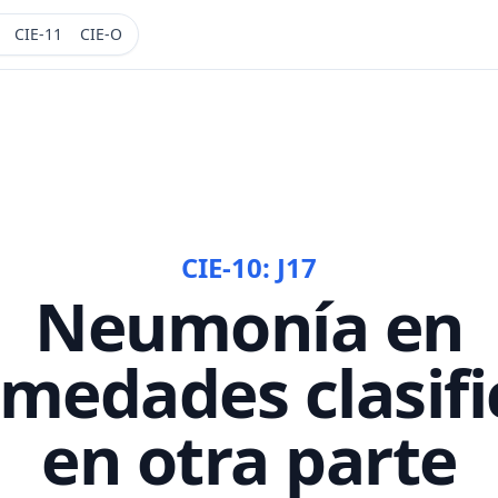
CIE-11
CIE-O
CIE-10:
J17
Neumonía en
medades clasif
en otra parte