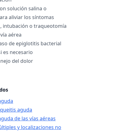
on solución salina o
a aliviar los síntomas
, intubación o traqueotomía
 vía aérea
aso de epiglotitis bacterial
i es necesario
nejo del dolor
ados
 aguda
aqueitis aguda
 aguda de las vías aéreas
ltiples y localizaciones no