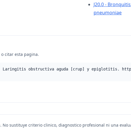
J20.0 - Bronquit
pneumoniae
o citar esta pagina.
- Laringitis obstructiva aguda [crup] y epiglotitis. htt
. No sustituye criterio clinico, diagnostico profesional ni una eval