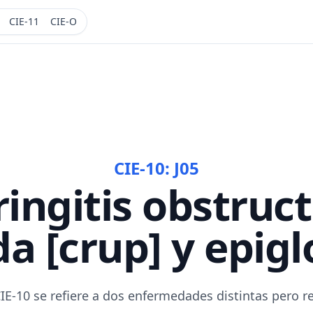
CIE-11
CIE-O
CIE-10:
J05
ringitis obstruct
a [crup] y epiglo
CIE-10 se refiere a dos enfermedades distintas pero 