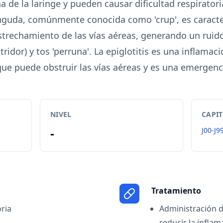
a de la laringe y pueden causar dificultad respiratoria
aguda, comúnmente conocida como 'crup', es caracte
estrechamiento de las vías aéreas, generando un ruid
tridor) y tos 'perruna'. La epiglotitis es una inflamac
que puede obstruir las vías aéreas y es una emergen
NIVEL
CAPI
-
J00-J9
Tratamiento
oria
Administración d
reducir la inflam