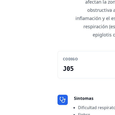
afectan la zon
obstructiva 
inflamación y el 
respiración (es
epiglotis 
CODIGO
J05
Sintomas
Dificultad respirat
Fiebre