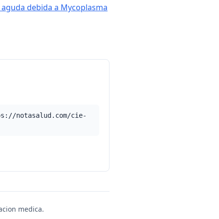
is aguda debida a Mycoplasma
ps://notasalud.com/cie-
uacion medica.