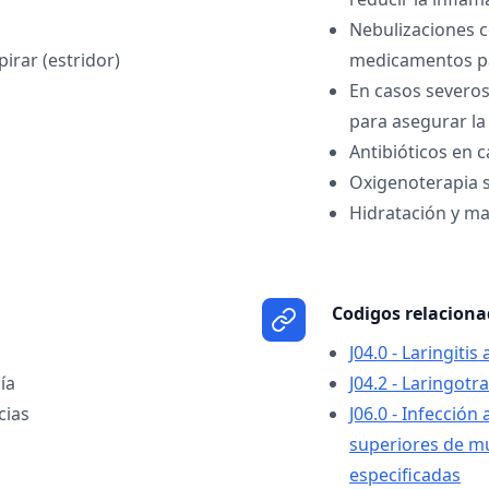
Nebulizaciones c
irar (estridor)
medicamentos par
En casos severos
para asegurar la
Antibióticos en c
Oxigenoterapia s
Hidratación y ma
Codigos relacion
J04.0 - Laringitis
ía
J04.2 - Laringotr
cias
J06.0 - Infección
superiores de mú
especificadas