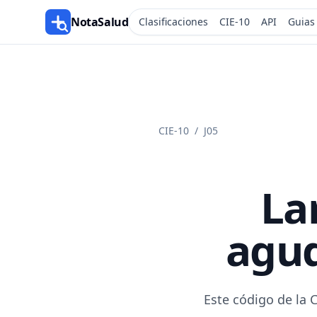
NotaSalud
Clasificaciones
CIE-10
API
Guias
CIE-10
/
J05
La
agud
Este código de la 