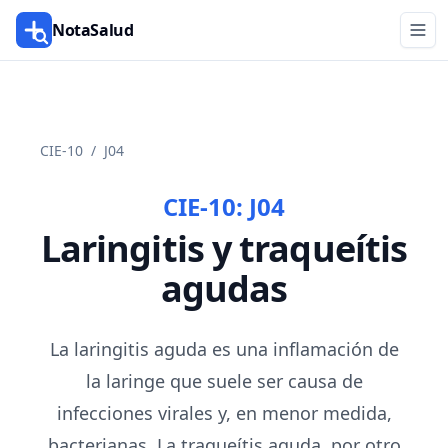
NotaSalud
CIE-10
/
J04
CIE-10:
J04
Laringitis y traqueítis
agudas
La laringitis aguda es una inflamación de
la laringe que suele ser causa de
infecciones virales y, en menor medida,
bacterianas. La traqueítis aguda, por otro