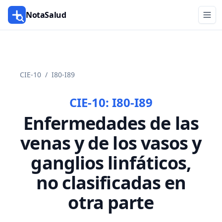
NotaSalud
CIE-10
/
I80-I89
CIE-10:
I80-I89
Enfermedades de las
venas y de los vasos y
ganglios linfáticos,
no clasificadas en
otra parte