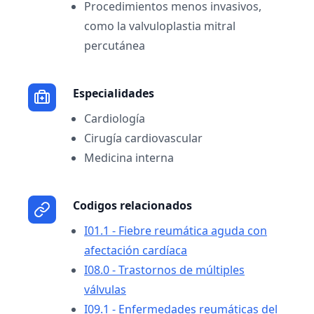
Procedimientos menos invasivos,
como la valvuloplastia mitral
percutánea
Especialidades
Cardiología
Cirugía cardiovascular
Medicina interna
Codigos relacionados
I01.1 - Fiebre reumática aguda con
afectación cardíaca
I08.0 - Trastornos de múltiples
válvulas
I09.1 - Enfermedades reumáticas del