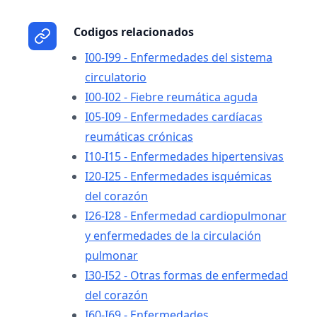
Codigos relacionados
I00-I99 - Enfermedades del sistema
circulatorio
I00-I02 - Fiebre reumática aguda
I05-I09 - Enfermedades cardíacas
reumáticas crónicas
I10-I15 - Enfermedades hipertensivas
I20-I25 - Enfermedades isquémicas
del corazón
I26-I28 - Enfermedad cardiopulmonar
y enfermedades de la circulación
pulmonar
I30-I52 - Otras formas de enfermedad
del corazón
I60-I69 - Enfermedades