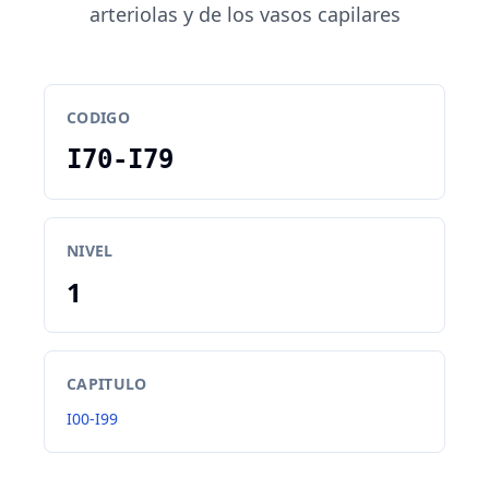
arteriolas y de los vasos capilares
CODIGO
I70-I79
NIVEL
1
CAPITULO
I00-I99