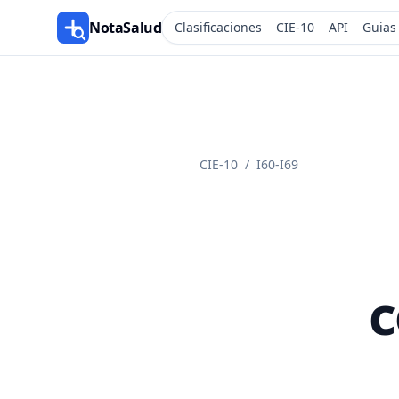
NotaSalud
Clasificaciones
CIE-10
API
Guias
CIE-10
/
I60-I69
c