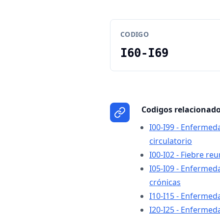
CODIGO
I60-I69
Codigos relacionad
I00-I99 - Enfermed
circulatorio
I00-I02 - Fiebre r
I05-I09 - Enfermed
crónicas
I10-I15 - Enfermed
I20-I25 - Enfermed