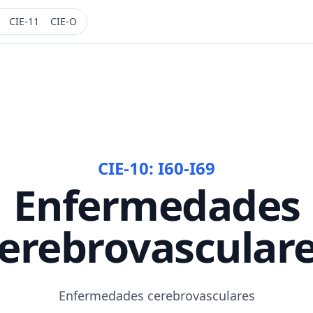
CIE-11
CIE-O
CIE-10:
I60-I69
Enfermedades
erebrovascular
Enfermedades cerebrovasculares