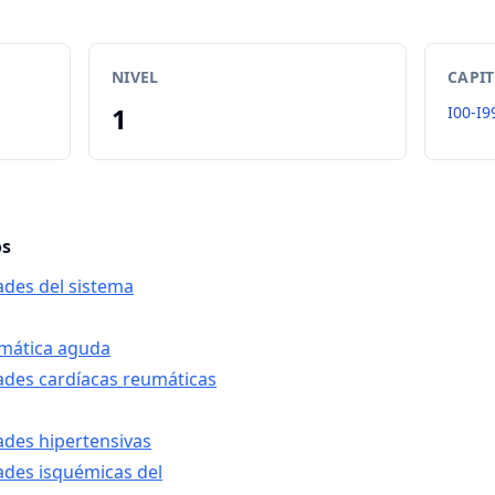
NIVEL
CAPI
1
I00-I9
os
ades del sistema
eumática aguda
ades cardíacas reumáticas
ades hipertensivas
ades isquémicas del