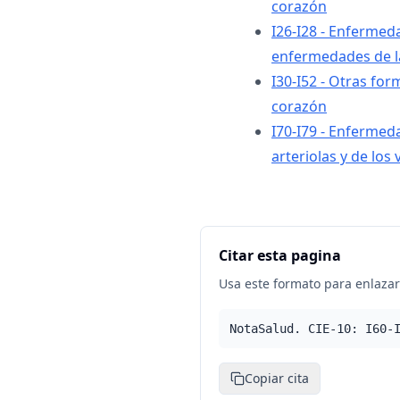
corazón
I26-I28 - Enferme
enfermedades de l
I30-I52 - Otras fo
corazón
I70-I79 - Enfermeda
arteriolas y de los
Citar esta pagina
Usa este formato para enlazar 
NotaSalud. CIE-10: I60-
Copiar cita