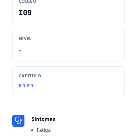
CODIGO
I09
NIVEL
-
CAPITULO
I00-I99
Sintomas
Fatiga