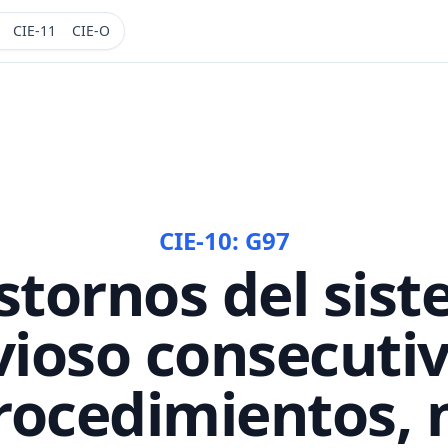
CIE-11
CIE-O
CIE-10:
G97
stornos del sis
vioso consecutiv
rocedimientos, 