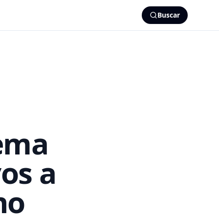
Buscar
tema
os a
no