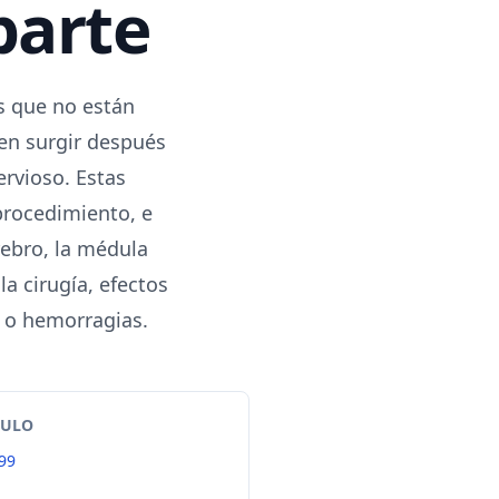
parte
s que no están
den surgir después
ervioso. Estas
procedimiento, e
rebro, la médula
a cirugía, efectos
s o hemorragias.
TULO
99