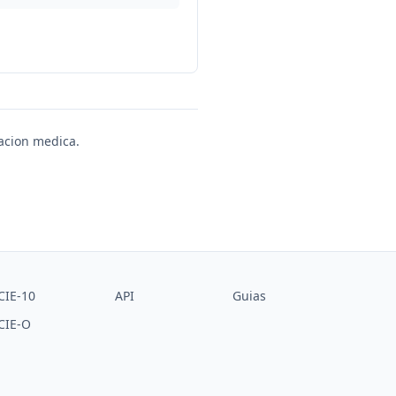
uacion medica.
CIE-10
API
Guias
CIE-O