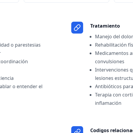
Tratamiento
Manejo del dolo
lidad o parestesias
Rehabilitación fí
r
Medicamentos an
 coordinación
convulsiones
Intervenciones q
iencia
lesiones estructu
ablar o entender el
Antibióticos par
Terapia con corti
inflamación
Codigos relacion