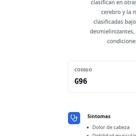
clasifican en otra
cerebro y la
clasificadas baj
desmielinizantes,
condicione
CODIGO
G96
Sintomas
Dolor de cabeza
Debilidad muscula