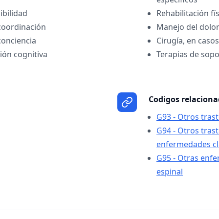
ibilidad
Rehabilitación fí
 coordinación
Manejo del dolo
conciencia
Cirugía, en casos
ión cognitiva
Terapias de sopo
Codigos relacion
G93 - Otros tras
G94 - Otros tras
enfermedades cla
G95 - Otras enf
espinal