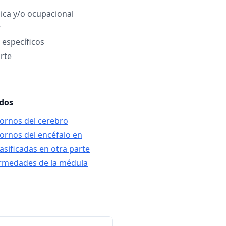
sica y/o ocupacional
r
 específicos
rte
ados
tornos del cerebro
tornos del encéfalo en
sificadas en otra parte
ermedades de la médula