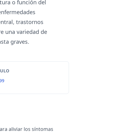
ctura o función del
 enfermedades
ntral, trastornos
re una variedad de
sta graves.
TULO
99
a aliviar los síntomas