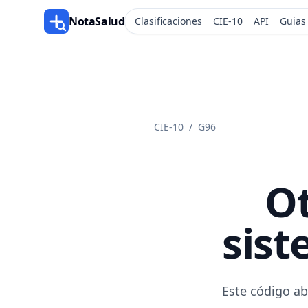
NotaSalud
Clasificaciones
CIE-10
API
Guias
CIE-10
/
G96
Ot
sist
Este código ab