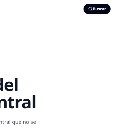
Buscar
del
ntral
ntral que no se