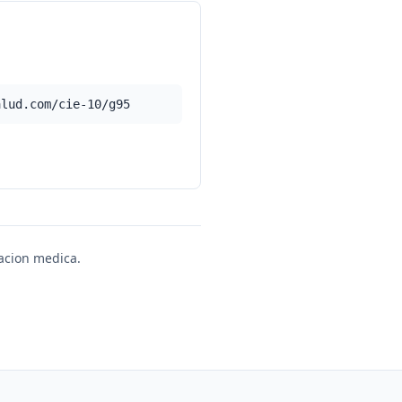
alud.com/cie-10/g95
uacion medica.