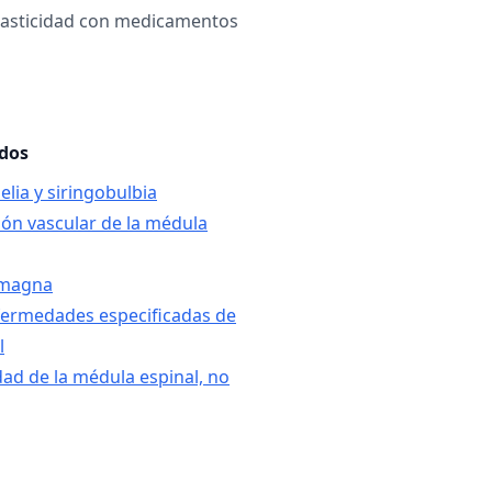
pasticidad con medicamentos
ados
elia y siringobulbia
ón vascular de la médula
 magna
fermedades especificadas de
l
ad de la médula espinal, no