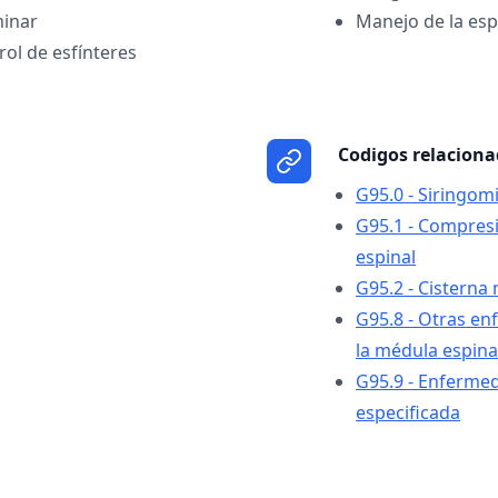
minar
Manejo de la es
ol de esfínteres
Codigos relacion
G95.0 - Siringomi
G95.1 - Compresi
espinal
G95.2 - Cisterna
G95.8 - Otras en
la médula espina
G95.9 - Enfermed
especificada