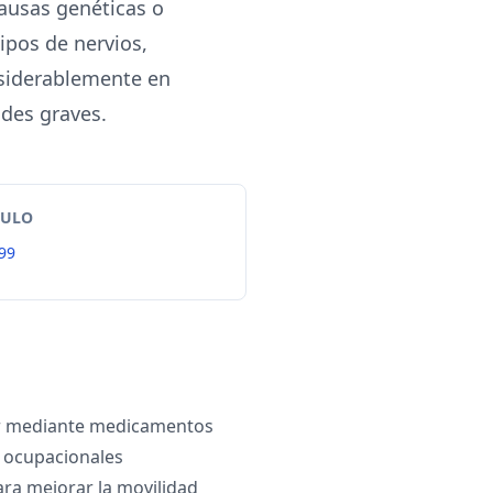
causas genéticas o
ipos de nervios,
nsiderablemente en
ades graves.
TULO
99
r mediante medicamentos
y ocupacionales
ara mejorar la movilidad