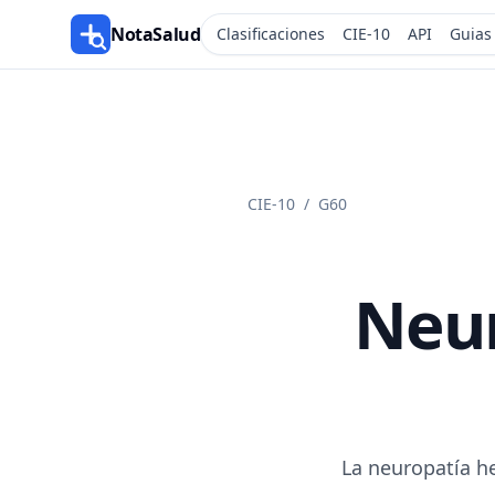
NotaSalud
Clasificaciones
CIE-10
API
Guias
CIE-10
/
G60
Neur
La neuropatía h