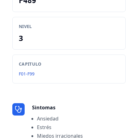
F489
NIVEL
3
CAPITULO
F01-F99
Sintomas
Ansiedad
Estrés
Miedos irracionales