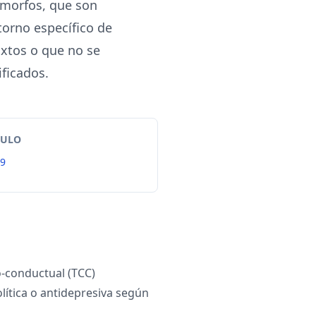
omorfos, que son
torno específico de
ixtos o que no se
ficados.
TULO
99
o-conductual (TCC)
lítica o antidepresiva según