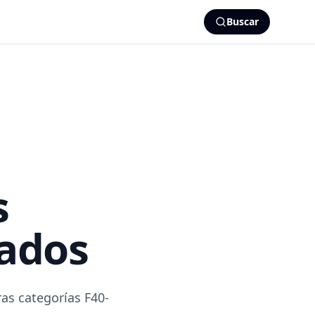
Buscar
s
cados
ras categorías F40-