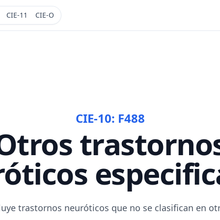
CIE-11
CIE-O
CIE-10:
F488
Otros trastorno
óticos especifi
luye trastornos neuróticos que no se clasifican en ot