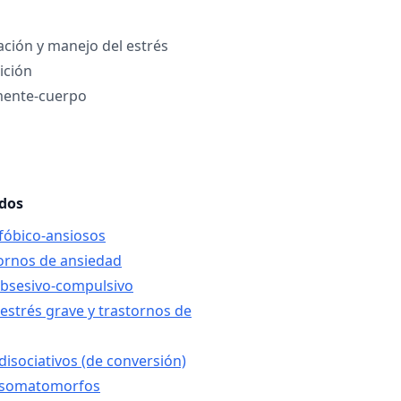
ación y manejo del estrés
ición
mente-cuerpo
ados
 fóbico-ansiosos
tornos de ansiedad
obsesivo-compulsivo
 estrés grave y trastornos de
disociativos (de conversión)
s somatomorfos