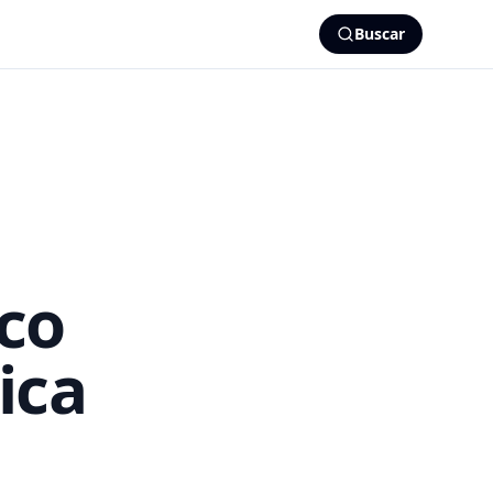
Buscar
co
ica