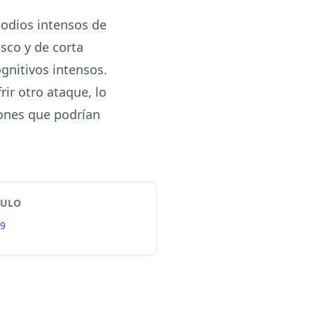
sodios intensos de
sco y de corta
gnitivos intensos.
ir otro ataque, lo
iones que podrían
TULO
99