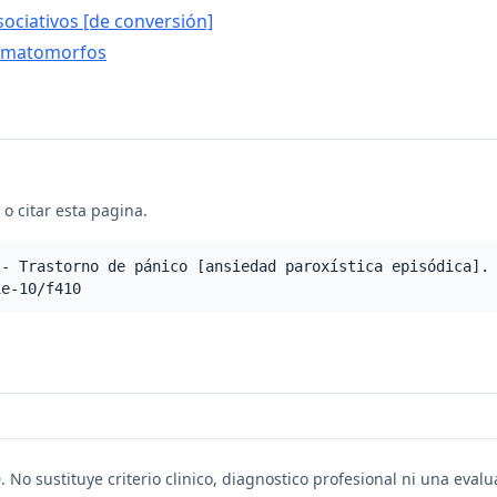
sociativos [de conversión]
somatomorfos
o citar esta pagina.
 - Trastorno de pánico [ansiedad paroxística episódica].
ie-10/f410
. No sustituye criterio clinico, diagnostico profesional ni una eval