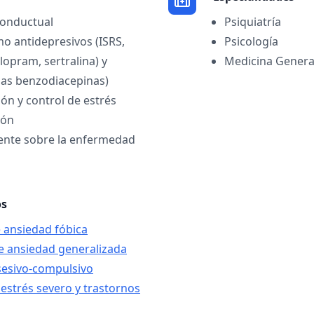
conductual
Psiquiatría
 antidepresivos (ISRS,
Psicología
lopram, sertralina) y
Medicina Genera
 las benzodiacepinas)
ión y control de estrés
ión
iente sobre la enfermedad
os
e ansiedad fóbica
de ansiedad generalizada
sesivo-compulsivo
 estrés severo y trastornos