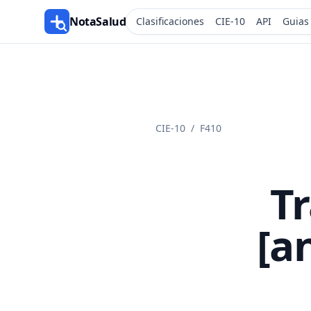
NotaSalud
Clasificaciones
CIE-10
API
Guias
CIE-10
/
F410
T
[a