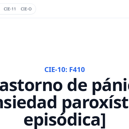
CIE-11
CIE-O
CIE-10:
F410
rastorno de páni
nsiedad paroxíst
episódica]