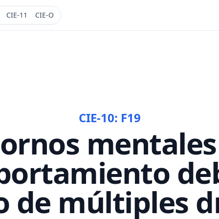
CIE-11
CIE-O
CIE-10:
F19
tornos mentales 
ortamiento de
o de múltiples 