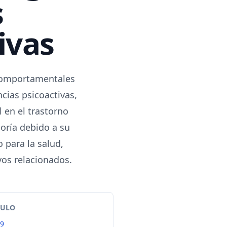
s
ivas
 comportamentales
cias psicoactivas,
 en el trastorno
oría debido a su
 para la salud,
vos relacionados.
TULO
99