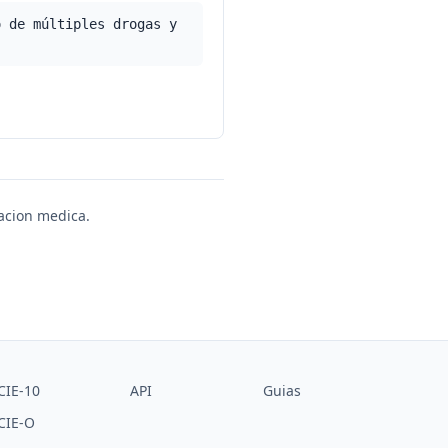
o de múltiples drogas y
uacion medica.
CIE-10
API
Guias
CIE-O