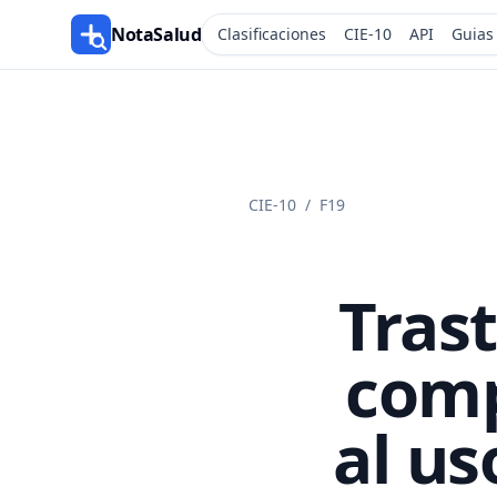
NotaSalud
Clasificaciones
CIE-10
API
Guias
CIE-10
/
F19
Tras
comp
al us