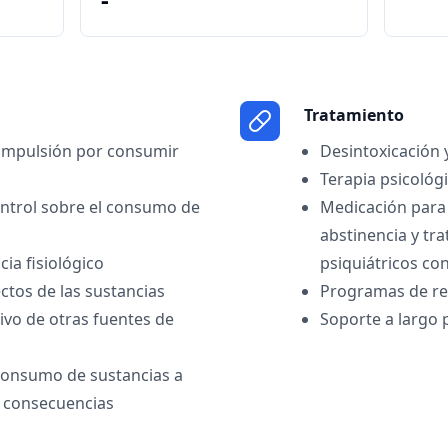
Tratamiento
ompulsión por consumir
Desintoxicación 
Terapia psicológi
ntrol sobre el consumo de
Medicación para
abstinencia y tr
ia fisiológico
psiquiátricos co
ectos de las sustancias
Programas de reh
vo de otras fuentes de
Soporte a largo 
 consumo de sustancias a
s consecuencias