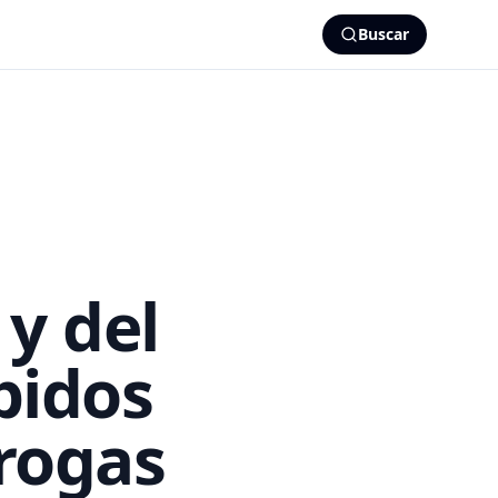
Buscar
y del
bidos
drogas