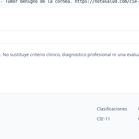
 - Tumor benigno de la córnea. https://notasalud.com/cie
. No sustituye criterio clinico, diagnostico profesional ni una eval
Clasificaciones
CIE-11