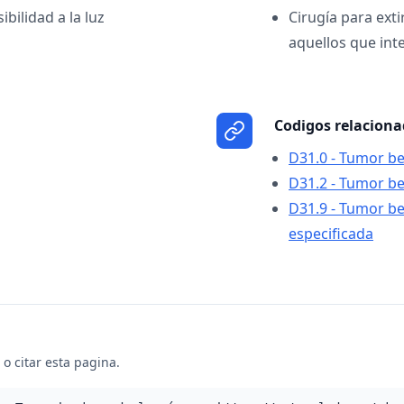
bilidad a la luz
Cirugía para ext
aquellos que inte
Codigos relacion
D31.0 - Tumor be
D31.2 - Tumor be
D31.9 - Tumor be
especificada
o citar esta pagina.