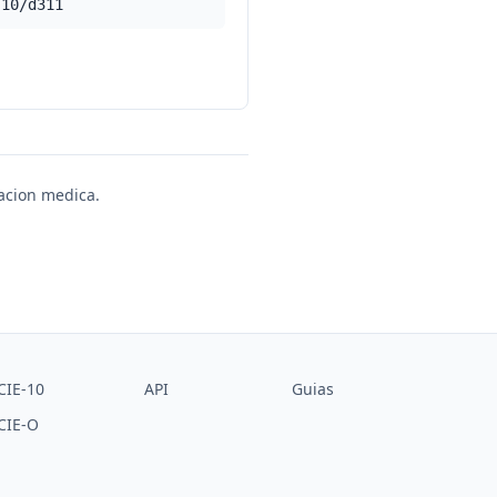
-10/d311
uacion medica.
CIE-10
API
Guias
CIE-O