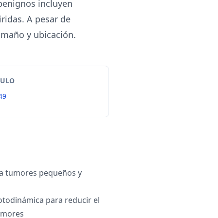
 benignos incluyen
ridas. A pesar de
amaño y ubicación.
TULO
49
a tumores pequeños y
fotodinámica para reducir el
umores