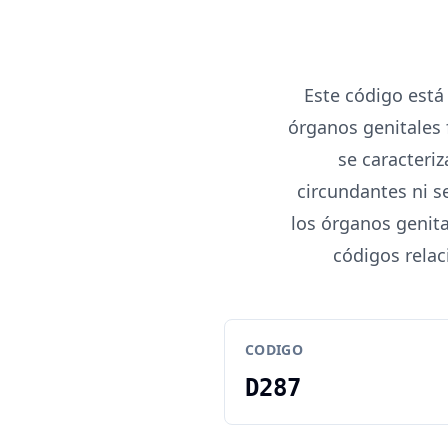
Este código está
órganos genitales 
se caracteri
circundantes ni s
los órganos genita
códigos rela
CODIGO
D287