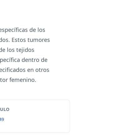
specíficas de los
ados. Estos tumores
e los tejidos
pecífica dentro de
ecificados en otros
tor femenino.
TULO
49