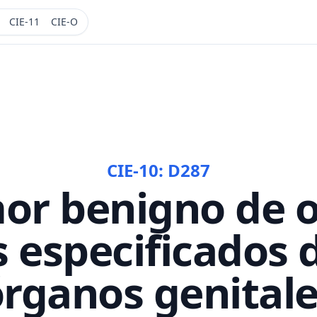
CIE-11
CIE-O
CIE-10:
D287
or benigno de o
s especificados 
rganos genital