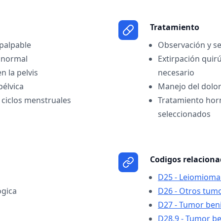
Tratamiento
palpable
Observación y s
anormal
Extirpación quirú
n la pelvis
necesario
pélvica
Manejo del dolo
 ciclos menstruales
Tratamiento hor
seleccionados
Codigos relacion
D25 - Leiomioma 
ógica
D26 - Otros tumo
D27 - Tumor beni
D28.9 - Tumor b