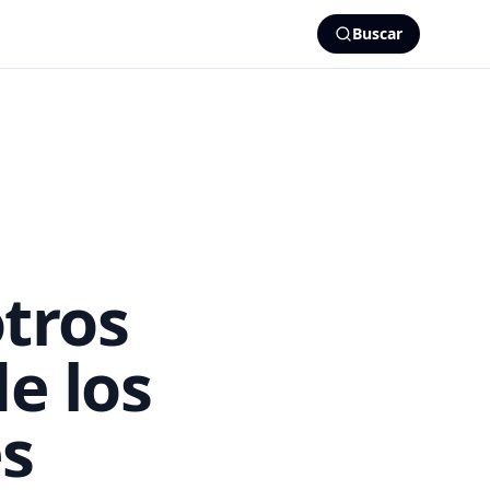
Buscar
tros
de los
es