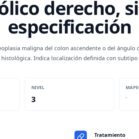
ólico derecho, s
especificación
eoplasia maligna del colon ascendente o del ángulo c
histológica. Indica localización definida con subtipo
NIVEL
MAPEO
3
-
Tratamiento