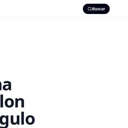
Buscar
na
olon
ngulo