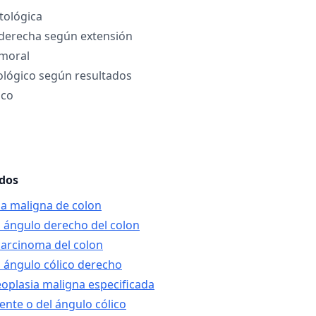
tológica
derecha según extensión
umoral
ológico según resultados
ico
ados
ia maligna de colon
 ángulo derecho del colon
carcinoma del colon
 ángulo cólico derecho
eoplasia maligna especificada
ente o del ángulo cólico