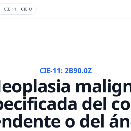
CIE-11
CIE-O
CIE-11:
2B90.0Z
eoplasia malig
ecificada del c
ndente o del á