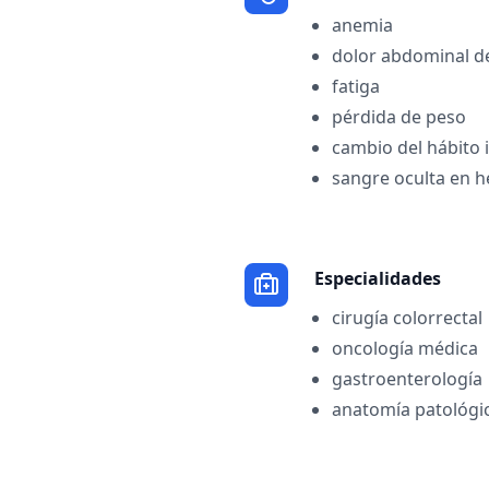
anemia
dolor abdominal d
fatiga
pérdida de peso
cambio del hábito i
sangre oculta en h
Especialidades
cirugía colorrectal
oncología médica
gastroenterología
anatomía patológi