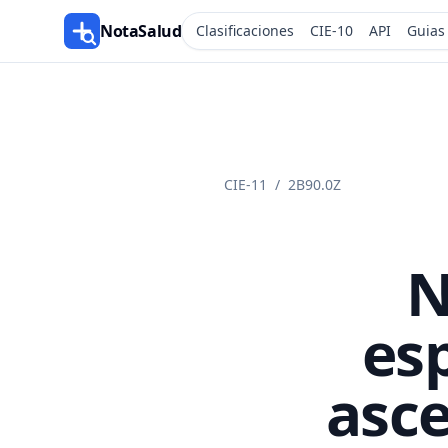
NotaSalud
Clasificaciones
CIE-10
API
Guias
CIE-11
/
2B90.0Z
N
esp
asce