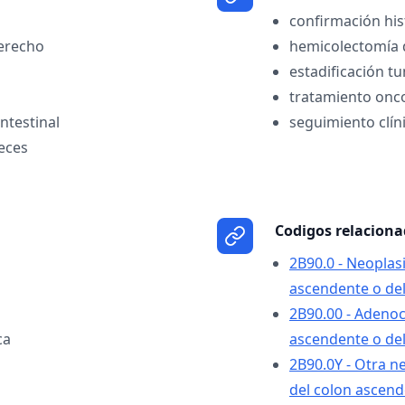
confirmación his
erecho
hemicolectomía 
estadificación t
tratamiento onc
ntestinal
seguimiento clín
eces
Codigos relacion
2B90.0 - Neoplas
ascendente o del
2B90.00 - Adeno
ca
ascendente o del
2B90.0Y - Otra n
del colon ascend