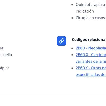
Quimioterapia o
indicación
Cirugía en casos
Codigos relacion
ía
2B6D - Neoplasia
 cuello
2B6D.0 - Carcino
variantes de la h
ápica
2B6D.Y - Otras n
especificadas de