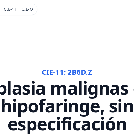
CIE-11
CIE-O
CIE-11:
2B6D.Z
lasia malignas 
hipofaringe, sin
especificación