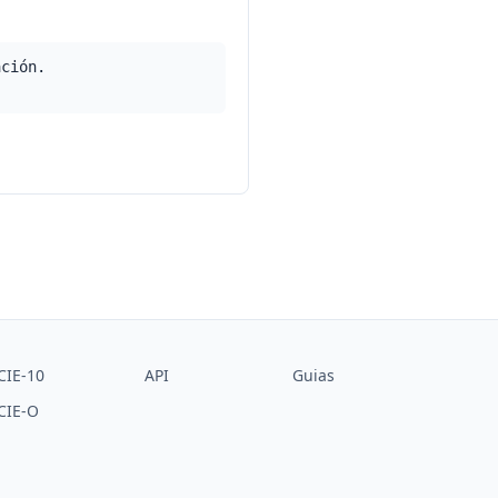
ación.
CIE-10
API
Guias
CIE-O