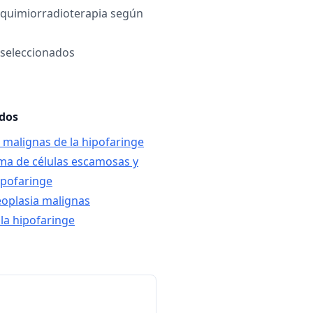
 quimiorradioterapia según
 seleccionados
ados
 malignas de la hipofaringe
ma de células escamosas y
ipofaringe
eoplasia malignas
 la hipofaringe