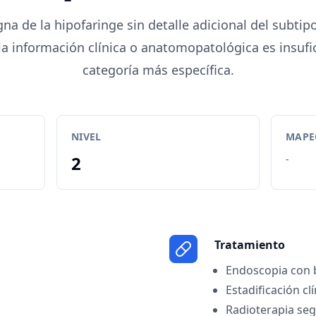
na de la hipofaringe sin detalle adicional del subtipo
la información clínica o anatomopatológica es insufi
categoría más específica.
NIVEL
MAPEO
2
-
Tratamiento
Endoscopia con b
Estadificación cl
Radioterapia seg