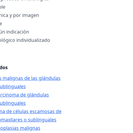
ble
ínica y por imagen
e
ún indicación
lógico individualizado
ados
s malignas de las glándulas
ublinguales
arcinoma de glándulas
ublinguales
ma de células escamosas de
bmaxilares o sublinguales
eoplasias malignas