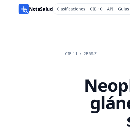
NotaSalud
Clasificaciones
CIE-10
API
Guias
CIE-11
/
2B68.Z
Neopl
glán