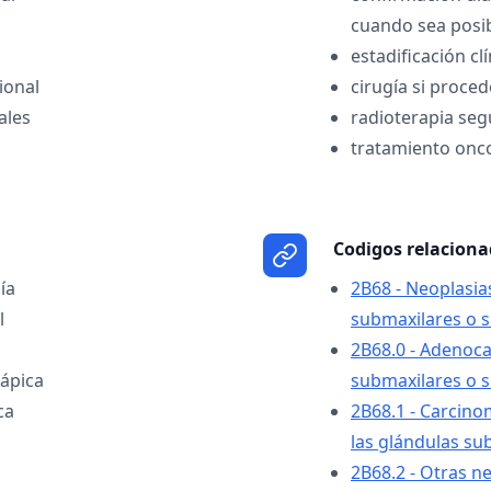
cuando sea posi
estadificación cl
ional
cirugía si proced
ales
radioterapia seg
tratamiento onco
Codigos relacion
ía
2B68 - Neoplasia
l
submaxilares o s
2B68.0 - Adenoc
ápica
submaxilares o s
ca
2B68.1 - Carcino
las glándulas su
2B68.2 - Otras n