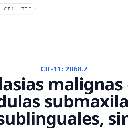
CIE-11
CIE-O
CIE-11:
2B68.Z
asias malignas 
dulas submaxila
sublinguales, si