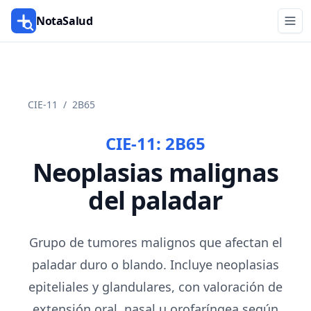
NotaSalud
CIE-11
/
2B65
CIE-11:
2B65
Neoplasias malignas
del paladar
Grupo de tumores malignos que afectan el
paladar duro o blando. Incluye neoplasias
epiteliales y glandulares, con valoración de
extensión oral, nasal u orofaríngea según