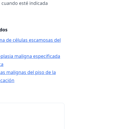
a cuando esté indicada
ados
ma de células escamosas del
oplasia maligna especificada
ca
as malignas del piso de la
icación