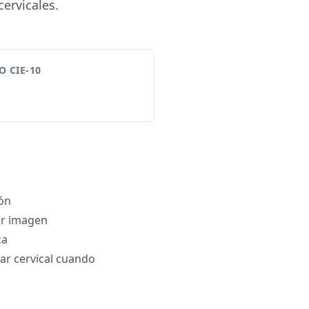
cervicales.
 CIE-10
ión
or imagen
ca
ar cervical cuando