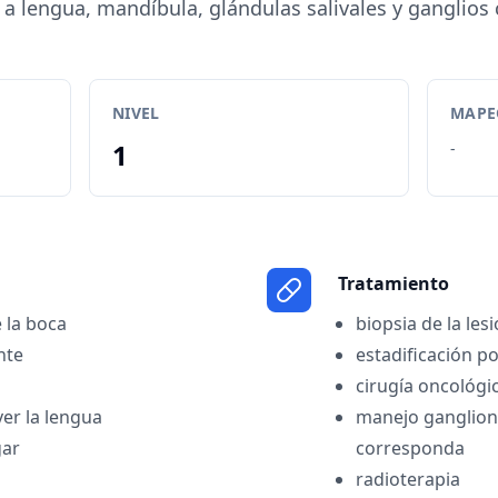
a lengua, mandíbula, glándulas salivales y ganglios 
NIVEL
MAPEO
1
-
Tratamiento
e la boca
biopsia de la les
nte
estadificación p
cirugía oncológi
ver la lengua
manejo ganglion
gar
corresponda
radioterapia