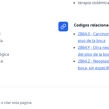
terapia sistémic
Codigos relacion
l
2B64.0 - Carcino
ía
piso de la boca
2B64.Y - Otra ne
ógica
del piso de la bo
ca
2B64.Z - Neoplasi
boca, sin especif
o citar esta pagina.