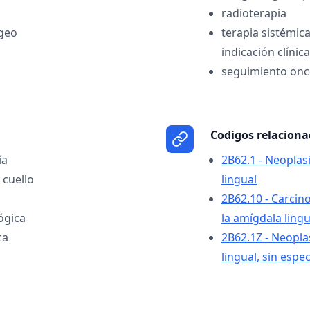
radioterapia
geo
terapia sistémic
indicación clínica
seguimiento onc
Codigos relacion
ía
2B62.1 - Neoplas
 cuello
lingual
2B62.10 - Carcin
ógica
la amígdala lingu
ca
2B62.1Z - Neopla
lingual, sin espec