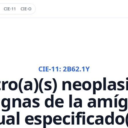
CIE-11
CIE-O
CIE-11:
2B62.1Y
ro(a)(s) neoplas
gnas de la amí
ual especificado(