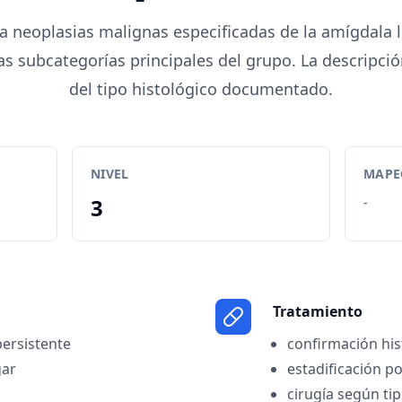
a neoplasias malignas especificadas de la amígdala 
s subcategorías principales del grupo. La descripci
del tipo histológico documentado.
NIVEL
MAPEO
3
-
Tratamiento
persistente
confirmación his
gar
estadificación p
cirugía según ti