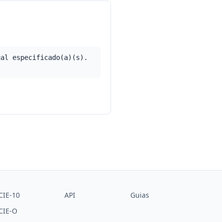
ual especificado(a)(s).
CIE-10
API
Guias
CIE-O