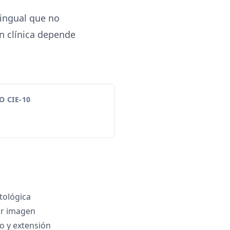
lingual que no
ón clínica depende
 CIE-10
tológica
or imagen
po y extensión