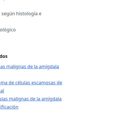
a según histología e
ológico
ados
ias malignas de la amígdala
oma de células escamosas de
al
sias malignas de la amígdala
ificación