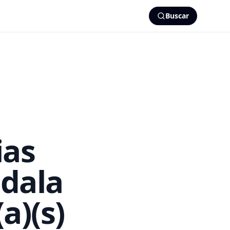
Buscar
ias
gdala
a)(s)