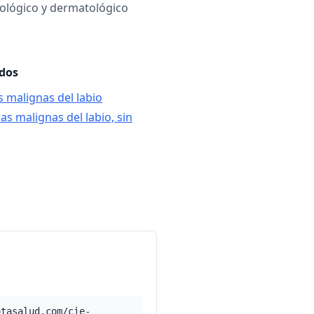
ológico y dermatológico
ados
s malignas del labio
as malignas del labio, sin
otasalud.com/cie-