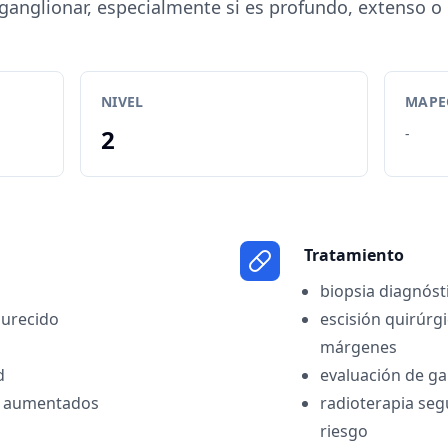
anglionar, especialmente si es profundo, extenso o 
NIVEL
MAPEO
2
-
Tratamiento
biopsia diagnóst
durecido
escisión quirúrg
márgenes
d
evaluación de ga
es aumentados
radioterapia seg
riesgo