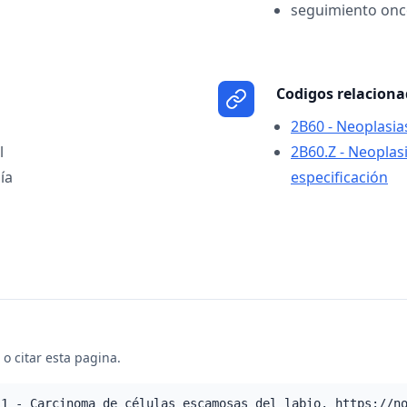
seguimiento onc
Codigos relacion
2B60 - Neoplasia
l
2B60.Z - Neoplasi
ía
especificación
o citar esta pagina.
.1 - Carcinoma de células escamosas del labio. https://n