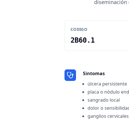
diseminación g
CODIGO
2B60.1
Sintomas
úlcera persistente
placa o nódulo en
sangrado local
dolor o sensibilida
ganglios cervical