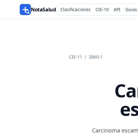
NotaSalud
Clasificaciones
CIE-10
API
Guias
CIE-11
/
2B60.1
Ca
e
Carcinoma escamo