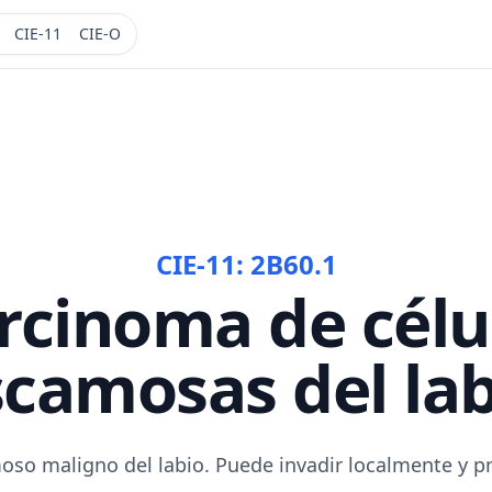
CIE-11
CIE-O
CIE-11:
2B60.1
rcinoma de célu
scamosas del lab
so maligno del labio. Puede invadir localmente y pr