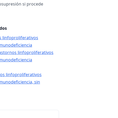
osupresión si procede
ados
 linfoproliferativos
nmunodeficiencia
astornos linfoproliferativos
nmunodeficiencia
os linfoproliferativos
nmunodeficiencia, sin