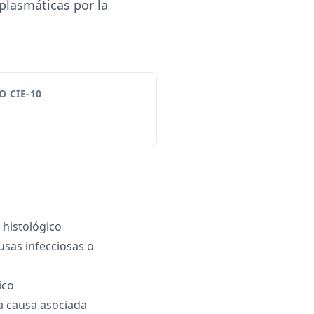
plasmáticas por la
 CIE-10
 histológico
usas infecciosas o
ico
a causa asociada