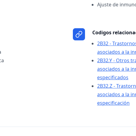
Ajuste de inmun
Codigos relacion
2B32 - Trastornos
a
asociados a la i
ca
2B32.Y - Otros tr
asociados a la i
especificados
2B32.Z - Trastorn
asociados a la i
especificación