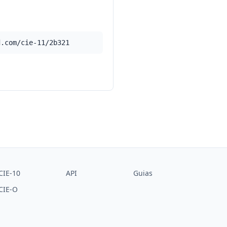
d.com/cie-11/2b321
CIE-10
API
Guias
CIE-O