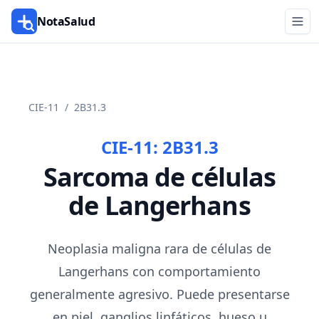
NotaSalud
CIE-11
/
2B31.3
CIE-11:
2B31.3
Sarcoma de células
de Langerhans
Neoplasia maligna rara de células de
Langerhans con comportamiento
generalmente agresivo. Puede presentarse
en piel, ganglios linfáticos, hueso u