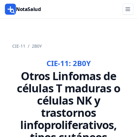
NotaSalud
CIE-11
/
2B0Y
CIE-11:
2B0Y
Otros Linfomas de
células T maduras o
células NK y
trastornos
linfoproliferativos,