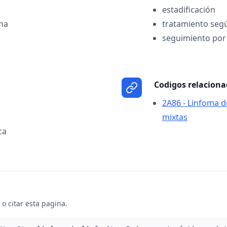
estadificación
na
tratamiento seg
seguimiento por
Codigos relacion
2A86 - Linfoma de
mixtas
ca
o citar esta pagina.