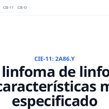
CIE-11
CIE-O
CIE-11:
2A86.Y
 linfoma de linfo
características 
especificado