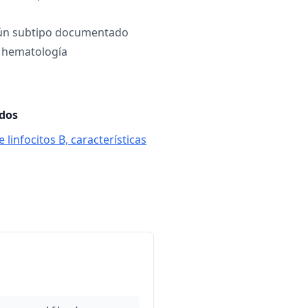
ún subtipo documentado
 hematología
ados
 linfocitos B, características