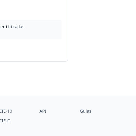
pecificadas.
CIE-10
API
Guias
CIE-O