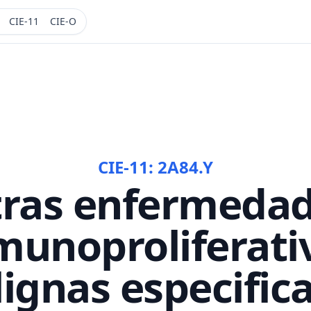
CIE-11
CIE-O
CIE-11:
2A84.Y
ras enfermeda
munoproliferati
ignas especific