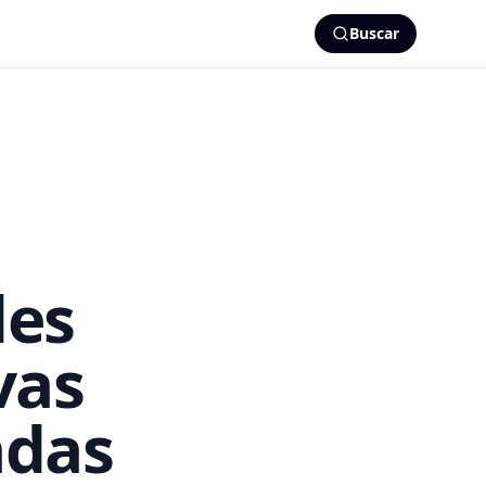
Buscar
des
vas
adas