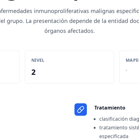
nfermedades inmunoproliferativas malignas especific
del grupo. La presentación depende de la entidad do
órganos afectados.
NIVEL
MAPEO
2
-
Tratamiento
clasificación dia
tratamiento sist
especificada