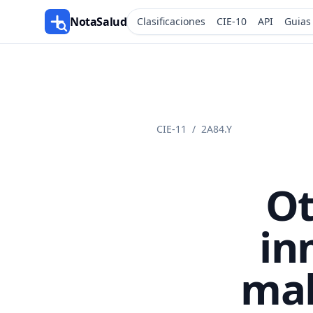
NotaSalud
Clasificaciones
CIE-10
API
Guias
CIE-11
/
2A84.Y
Ot
in
mal