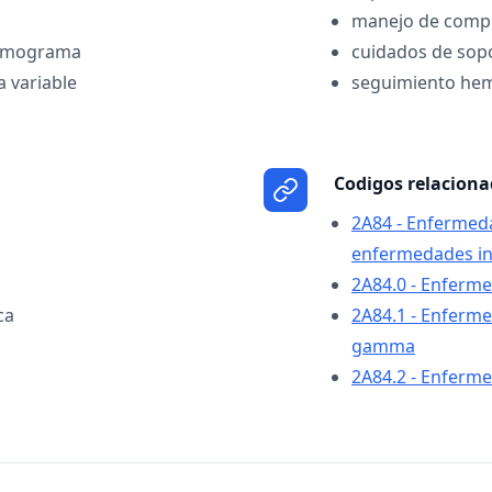
manejo de compl
hemograma
cuidados de sop
a variable
seguimiento hem
Codigos relacion
2A84 - Enfermed
enfermedades in
2A84.0 - Enferme
ca
2A84.1 - Enferm
gamma
2A84.2 - Enferm