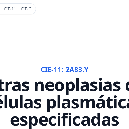
CIE-11
CIE-O
CIE-11:
2A83.Y
tras neoplasias 
élulas plasmátic
especificadas