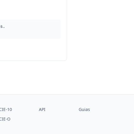
as.
CIE-10
API
Guias
CIE-O