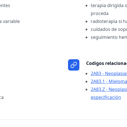
entes
terapia dirigida
proceda
a variable
radioterapia si h
cuidados de sop
seguimiento hem
Codigos relacion
2A83 - Neoplasia
2A83.1 - Mieloma
2A83.Z - Neoplasi
ca
especificación