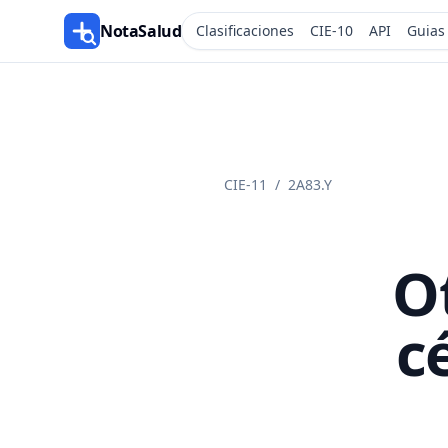
NotaSalud
Clasificaciones
CIE-10
API
Guias
CIE-11
/
2A83.Y
O
c