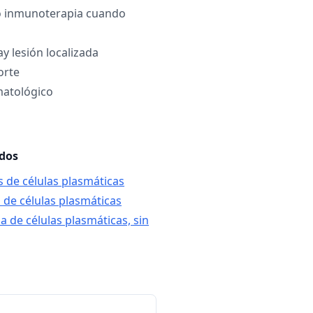
 o inmunoterapia cuando
ay lesión localizada
orte
atológico
ados
s de células plasmáticas
 de células plasmáticas
a de células plasmáticas, sin