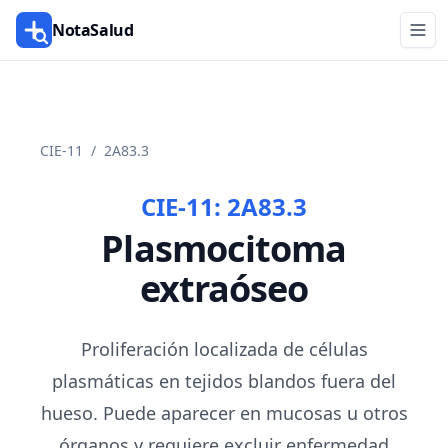
NotaSalud
CIE-11
/
2A83.3
CIE-11:
2A83.3
Plasmocitoma
extraóseo
Proliferación localizada de células
plasmáticas en tejidos blandos fuera del
hueso. Puede aparecer en mucosas u otros
órganos y requiere excluir enfermedad