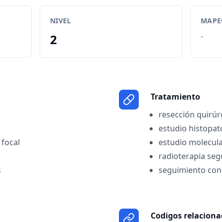
NIVEL
MAPEO
2
-
Tratamiento
resección quirúr
estudio histopat
 focal
estudio molecul
radioterapia seg
s
seguimiento co
Codigos relacion