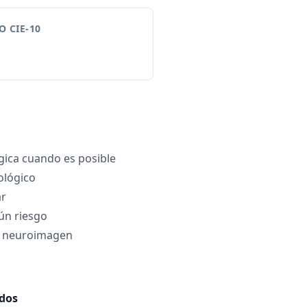
 CIE-10
gica cuando es posible
ológico
ar
ún riesgo
n neuroimagen
ados