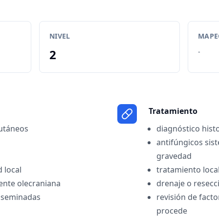
NIVEL
MAPEO
2
-
Tratamiento
cutáneos
diagnóstico hist
antifúngicos sis
gravedad
d local
tratamiento loca
mente olecraniana
drenaje o resecc
diseminadas
revisión de fact
procede