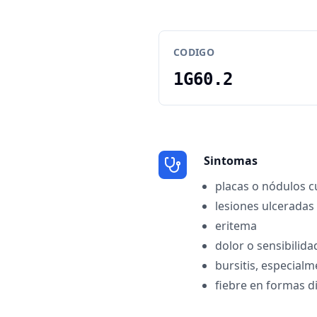
CODIGO
1G60.2
Sintomas
placas o nódulos 
lesiones ulceradas
eritema
dolor o sensibilida
bursitis, especial
fiebre en formas 