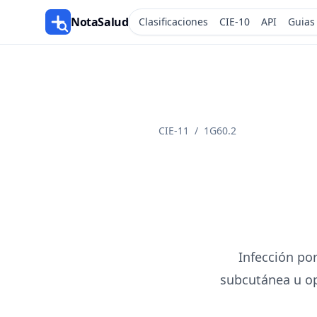
NotaSalud
Clasificaciones
CIE-10
API
Guias
CIE-11
/
1G60.2
Infección po
subcutánea u op