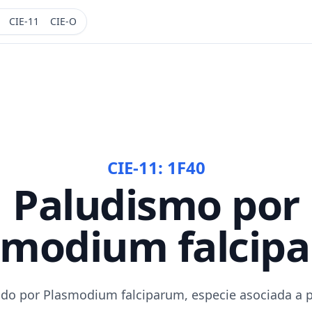
CIE-11
CIE-O
CIE-11:
1F40
Paludismo por
smodium falcip
do por Plasmodium falciparum, especie asociada a pa