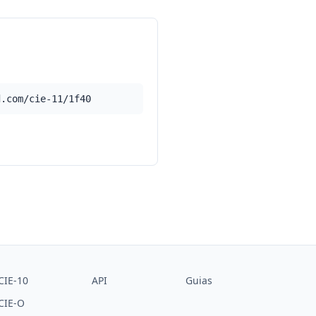
d.com/cie-11/1f40
CIE-10
API
Guias
CIE-O