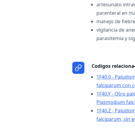
artesunato intra
parenteral en ma
manejo de fiebre
vigilancia de an
parasitemia y si
Codigos relacion
1F40.0 - Paludi
falciparum con c
1F40.Y - Otro pa
Plasmodium fal
1F40.Z - Paludi
falciparum, sin e