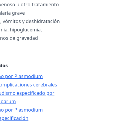
venoso u otro tratamiento
laria grave
, vómitos y deshidratación
emia, hipoglucemia,
gnos de gravedad
ados
smo por Plasmodium
omplicaciones cerebrales
ludismo especificado por
ciparum
smo por Plasmodium
specificación