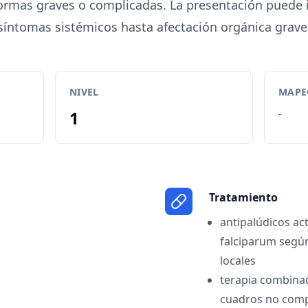
ormas graves o complicadas. La presentación puede i
síntomas sistémicos hasta afectación orgánica grave
NIVEL
MAPEO
1
-
Tratamiento
antipalúdicos ac
falciparum según
locales
terapia combina
cuadros no comp