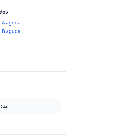
ados
is A aguda
is B aguda
e512