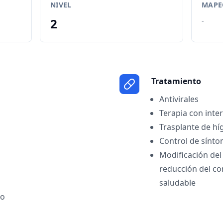
NIVEL
MAPEO
2
-
Tratamiento
Antivirales
Terapia con inte
Trasplante de hí
Control de sínto
Modificación del 
reducción del co
saludable
ro