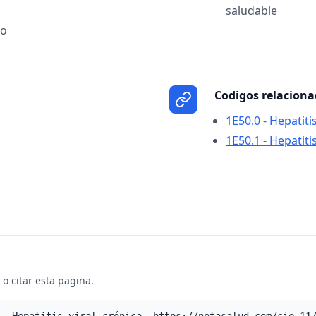
saludable
ro
Codigos relacion
1E50.0 - Hepatit
1E50.1 - Hepatit
o citar esta pagina.