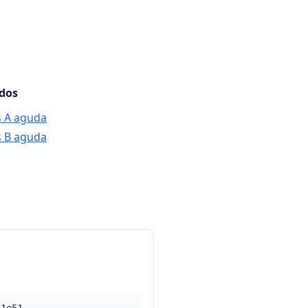
ados
is A aguda
is B aguda