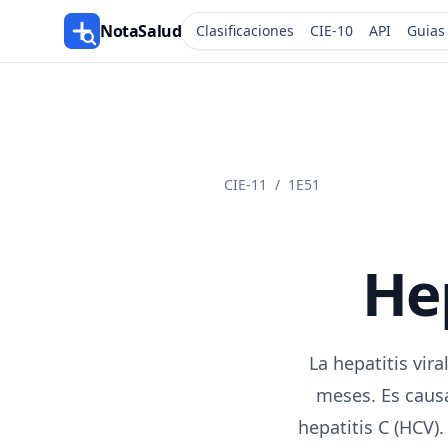
NotaSalud
Clasificaciones
CIE-10
API
Guias
CIE-11
/
1E51
Hep
La hepatitis vir
meses. Es causa
hepatitis C (HCV).