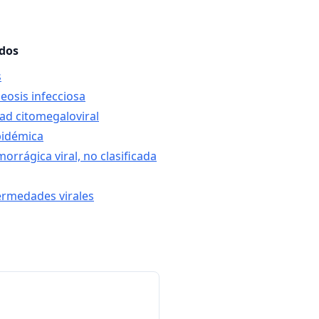
ados
s
osis infecciosa
ad citomegaloviral
pidémica
orrágica viral, no clasificada
ermedades virales