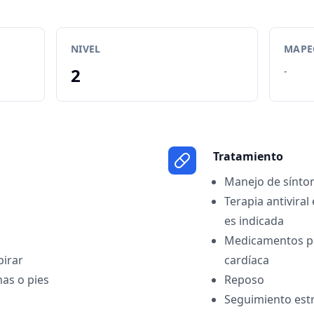
NIVEL
MAPEO
2
-
Tratamiento
Manejo de síntom
Terapia antiviral 
es indicada
Medicamentos pa
pirar
cardíaca
as o pies
Reposo
Seguimiento estr