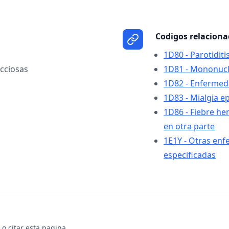
Codigos relacion
1D80 - Parotiditi
cciosas
1D81 - Mononucle
1D82 - Enfermed
1D83 - Mialgia e
1D86 - Fiebre hem
en otra parte
1E1Y - Otras enf
especificadas
o citar esta pagina.