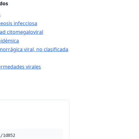
ados
s
osis infecciosa
ad citomegaloviral
pidémica
orrágica viral, no clasificada
ermedades virales
1/1d852