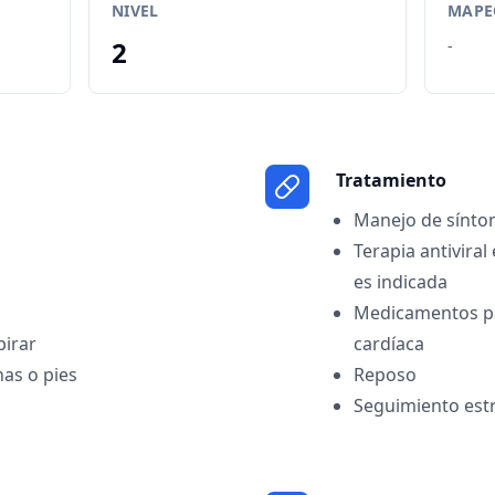
NIVEL
MAPEO
2
-
Tratamiento
Manejo de síntom
Terapia antiviral 
es indicada
Medicamentos pa
pirar
cardíaca
as o pies
Reposo
Seguimiento estr