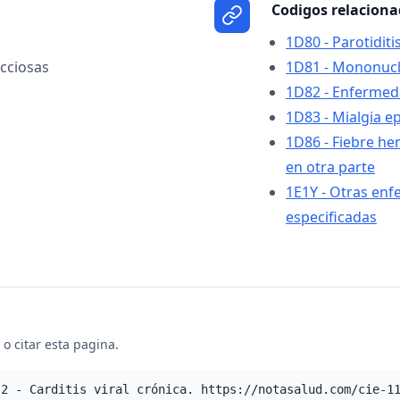
Codigos relacion
1D80 - Parotiditi
cciosas
1D81 - Mononucle
1D82 - Enfermed
1D83 - Mialgia e
1D86 - Fiebre hem
en otra parte
1E1Y - Otras enf
especificadas
o citar esta pagina.
.2 - Carditis viral crónica. https://notasalud.com/cie-1